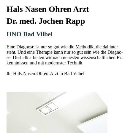
Hals Nasen Ohren Arzt
Dr. med. Jochen Rapp
HNO Bad Vilbel
Ei­ne Di­ag­no­se ist nur so gut wie die Me­tho­dik, die da­hin­ter
steht. Und ei­­ne The­­ra­­pie kann nur so gut sein wie die Di­ag­no­
se. Des­halb ar­bei­ten wir nach neu­es­­ten wis­­sen­­schaft­­li­­chen Er­­
kennt­­nis­­sen und mit mo­derns­ter Tech­nik.
Ihr Hals-Nasen-Ohren-Arzt in Bad Vilbel