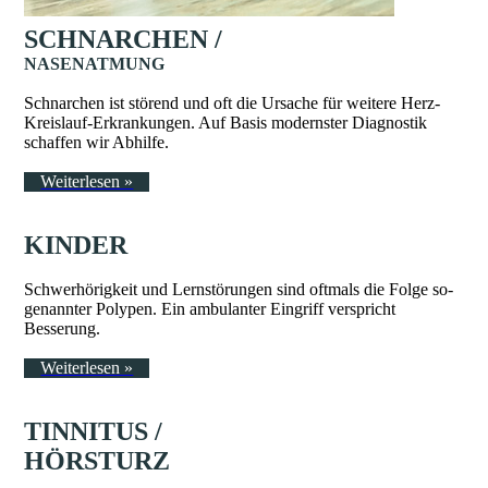
SCHNAR­­CHEN /
NA­SEN­AT­MUNG
Schnar­chen ist stö­rend und oft die Ur­­sa­­­che für wei­te­re Herz-
Kreis­lauf-Er­­kran­­kun­­gen. Auf Basis modernster Diagnostik
schaffen wir Abhilfe.
Weiterlesen »
K
IN­DER
Schwer­hö­rig­keit und Lern­­­stö­­­run­­­gen sind oftmals die Fol­ge so­
ge­nann­ter Po­ly­pen. Ein am­­bu­lanter Eingriff verspricht
Besserung.
Weiterlesen »
TIN­NI­TUS /
HÖR­­STURZ