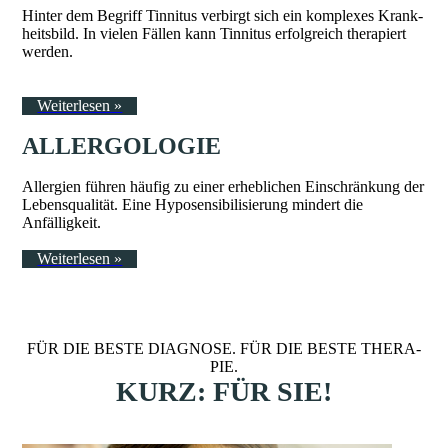
Hin­ter dem Be­griff Tin­­ni­­tus verbirgt sich ein kom­ple­xes Krank­
heits­bild. In vielen Fällen kann Tinni­tus erfolgreich the­ra­piert
wer­den.
Weiterlesen »
AL­LER­­GO­­LO­­GIE
Aller­gien füh­ren häu­fig zu ei­ner er­heb­li­chen Ein­schrän­­kung der
Le­­bens­­qua­­li­­tät. Eine Hyposensibilisierung mindert die
Anfälligkeit.
Weiterlesen »
FÜR DIE BESTE DIAGNOSE. FÜR DIE BESTE THE­RA­
PIE.
KURZ: FÜR SIE!