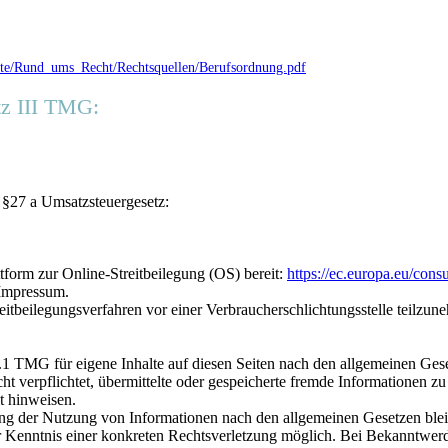
rzte/Rund_ums_Recht/Rechtsquellen/Berufsordnung.pdf
tz III TMG:
§27 a Umsatzsteuergesetz:
tform zur Online-Streitbeilegung (OS) bereit:
https://ec.europa.eu/cons
 Impressum.
treitbeilegungsverfahren vor einer Verbraucherschlichtungsstelle teilzun
.1 TMG für eigene Inhalte auf diesen Seiten nach den allgemeinen Gese
cht verpflichtet, übermittelte oder gespeicherte fremde Informationen
it hinweisen.
ng der Nutzung von Informationen nach den allgemeinen Gesetzen blei
er Kenntnis einer konkreten Rechtsverletzung möglich. Bei Bekanntwe