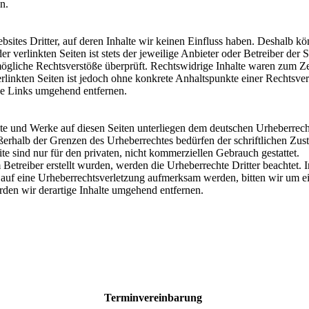
n.
sites Dritter, auf deren Inhalte wir keinen Einfluss haben. Deshalb kö
 verlinkten Seiten ist stets der jeweilige Anbieter oder Betreiber der S
gliche Rechtsverstöße überprüft. Rechtswidrige Inhalte waren zum Zei
erlinkten Seiten ist jedoch ohne konkrete Anhaltspunkte einer Rechtsv
ge Links umgehend entfernen.
alte und Werke auf diesen Seiten unterliegen dem deutschen Urheberrech
ßerhalb der Grenzen des Urheberrechtes bedürfen der schriftlichen Zu
te sind nur für den privaten, nicht kommerziellen Gebrauch gestattet.
m Betreiber erstellt wurden, werden die Urheberrechte Dritter beachtet. 
m auf eine Urheberrechtsverletzung aufmerksam werden, bitten wir um 
en wir derartige Inhalte umgehend entfernen.
Terminvereinbarung