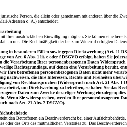
er juristische Person, die allein oder gemeinsam mit anderen über die Z
il-Adressen o. Ä.) entscheidet.
erarbeitung
t Ihrer ausdrücklichen Einwilligung möglich. Sie können eine bereits e
Mail an uns. Die Rechtmäßigkeit der bis zum Widerruf erfolgten Datenv
bung in besonderen Fällen sowie gegen Direktwerbung (Art. 21 
 von Art. 6 Abs. 1 lit. e oder f DSGVO erfolgt, haben Sie jederze
n die Verarbeitung Ihrer personenbezogenen Daten Widerspruch ein
eweilige Rechtsgrundlage, auf denen eine Verarbeitung beruht, en
ir Ihre betroffenen personenbezogenen Daten nicht mehr verarbe
ng nachweisen, die Ihre Interessen, Rechte und Freiheiten überwi
igung von Rechtsansprüchen (Widerspruch nach Art. 21 Abs. 1
arbeitet, um Direktwerbung zu betreiben, so haben Sie das Rech
zogener Daten zum Zwecke derartiger Werbung einzulegen; dies gil
eht. Wenn Sie widersprechen, werden Ihre personenbezogenen Da
uch nach Art. 21 Abs. 2 DSGVO).
fsichtsbehörde
ht den Betroffenen ein Beschwerderecht bei einer Aufsichtsbehörde, i
tzes oder des Orts des mutmaßlichen Verstoßes zu. Das Beschwerderech