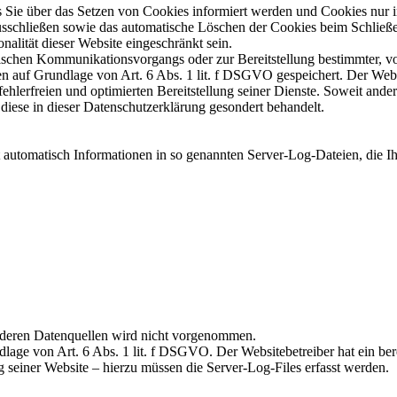
ss Sie über das Setzen von Cookies informiert werden und Cookies nur 
ausschließen sowie das automatische Löschen der Cookies beim Schließe
alität dieser Website eingeschränkt sein.
ischen Kommunikationsvorgangs oder zur Bereitstellung bestimmter, v
n auf Grundlage von Art. 6 Abs. 1 lit. f DSGVO gespeichert. Der Websit
ehlerfreien und optimierten Bereitstellung seiner Dienste. Soweit ande
diese in dieser Datenschutzerklärung gesondert behandelt.
t automatisch Informationen in so genannten Server-Log-Dateien, die Ih
deren Datenquellen wird nicht vorgenommen.
lage von Art. 6 Abs. 1 lit. f DSGVO. Der Websitebetreiber hat ein bere
g seiner Website – hierzu müssen die Server-Log-Files erfasst werden.