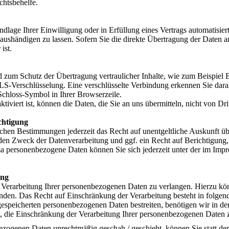
chtsbehelfe.
dlage Ihrer Einwilligung oder in Erfüllung eines Vertrags automatisiert 
ushändigen zu lassen. Sofern Sie die direkte Übertragung der Daten a
ist.
d zum Schutz der Übertragung vertraulicher Inhalte, wie zum Beispiel 
TLS-Verschlüsselung. Eine verschlüsselte Verbindung erkennen Sie dara
 Schloss-Symbol in Ihrer Browserzeile.
viert ist, können die Daten, die Sie an uns übermitteln, nicht von Dri
chtigung
chen Bestimmungen jederzeit das Recht auf unentgeltliche Auskunft ü
en Zweck der Datenverarbeitung und ggf. ein Recht auf Berichtigung,
 personenbezogene Daten können Sie sich jederzeit unter der im Imp
ung
 Verarbeitung Ihrer personenbezogenen Daten zu verlangen. Hierzu könn
en. Das Recht auf Einschränkung der Verarbeitung besteht in folgend
gespeicherten personenbezogenen Daten bestreiten, benötigen wir in der
, die Einschränkung der Verarbeitung Ihrer personenbezogenen Daten 
ezogenen Daten unrechtmäßig geschah / geschieht, können Sie statt d