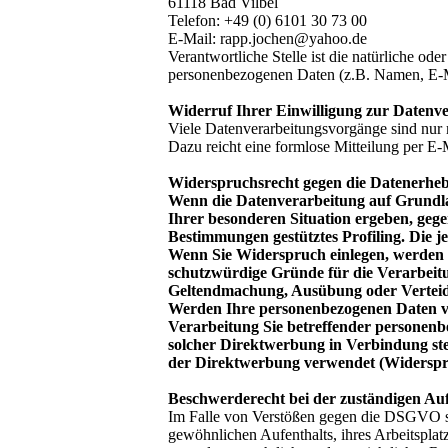
61118 Bad Vilbel
Telefon: +49 (0) 6101 30 73 00
E-Mail: rapp.jochen@yahoo.de
Verantwortliche Stelle ist die natürliche od
personenbezogenen Daten (z.B. Namen, E-Ma
Widerruf Ihrer Einwilligung zur Datenv
Viele Datenverarbeitungsvorgänge sind nur mi
Dazu reicht eine formlose Mitteilung per E-
Widerspruchsrecht gegen die Datenerhe
Wenn die Datenverarbeitung auf Grundlage
Ihrer besonderen Situation ergeben, gege
Bestimmungen gestütztes Profiling. Die j
Wenn Sie Widerspruch einlegen, werden w
schutzwürdige Gründe für die Verarbeitu
Geltendmachung, Ausübung oder Verteid
Werden Ihre personenbezogenen Daten ver
Verarbeitung Sie betreffender personenbe
solcher Direktwerbung in Verbindung st
der Direktwerbung verwendet (Widerspr
Beschwerderecht bei der zuständigen Au
Im Falle von Verstößen gegen die DSGVO ste
gewöhnlichen Aufenthalts, ihres Arbeitspla